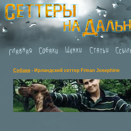
Собаки
- Ирландский сеттер
Frinan Josephine